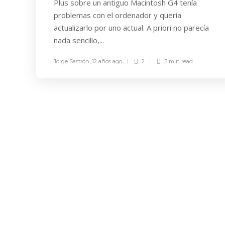
Plus sobre un antiguo Macintosh G4 tenía
problemas con el ordenador y quería
actualizarlo por uno actual. A priori no parecía
nada sencillo,...
Jorge Sastrón
,
12 años ago
2
3 min
read