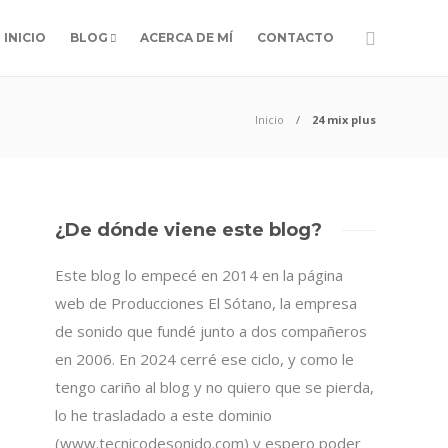
INICIO
BLOG
ACERCA DE MÍ
CONTACTO
Inicio
24 mix plus
¿De dónde viene este blog?
Este blog lo empecé en 2014 en la página
web de Producciones El Sótano, la empresa
de sonido que fundé junto a dos compañeros
en 2006. En 2024 cerré ese ciclo, y como le
tengo cariño al blog y no quiero que se pierda,
lo he trasladado a este dominio
(www.tecnicodesonido.com) y espero poder