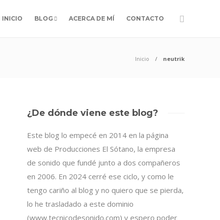
INICIO
BLOG
ACERCA DE MÍ
CONTACTO
Inicio
neutrik
¿De dónde viene este blog?
Este blog lo empecé en 2014 en la página
web de Producciones El Sótano, la empresa
de sonido que fundé junto a dos compañeros
en 2006. En 2024 cerré ese ciclo, y como le
tengo cariño al blog y no quiero que se pierda,
lo he trasladado a este dominio
(www.tecnicodesonido.com) y espero poder