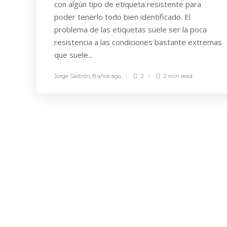
con algún tipo de etiqueta resistente para
poder tenerlo todo bien identificado. El
problema de las etiquetas suele ser la poca
resistencia a las condiciones bastante extremas
que suele...
Jorge Sastrón
,
8 años ago
2
2 min
read