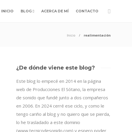
INICIO
BLOG
ACERCA DE MÍ
CONTACTO
Inicio
realimentación
¿De dónde viene este blog?
Este blog lo empecé en 2014 en la página
web de Producciones El Sótano, la empresa
de sonido que fundé junto a dos compañeros
en 2006. En 2024 cerré ese ciclo, y como le
tengo cariño al blog y no quiero que se pierda,
lo he trasladado a este dominio
(www.tecnicodesonido.com) y espero poder