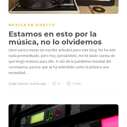
MEZCLA EN DIRECTO
Estamos en esto por la
música, no lo olvidemos
Llevo varios meses sin escribir artículos para este blog. No ha sido
nada premeditado, pero hoy, pensándolo, me he dado cuenta de
que tengo motivos para ello. A raíz de la pandemia mundial del
coronavirus, parece que se ha extendido como la pólvora una
necesidad...
Jorge Sastrón
,
6 años ago
0
3 min