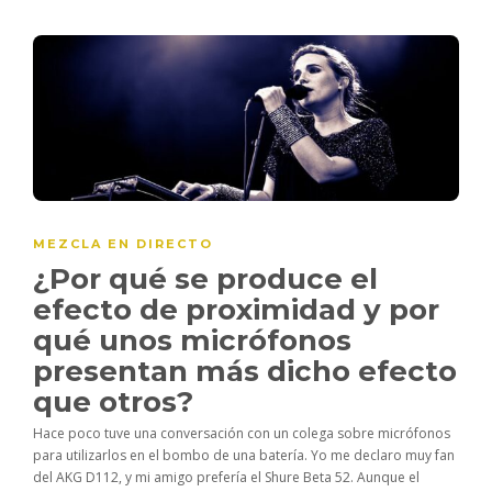
MEZCLA EN DIRECTO
¿Por qué se produce el
efecto de proximidad y por
qué unos micrófonos
presentan más dicho efecto
que otros?
Hace poco tuve una conversación con un colega sobre micrófonos
para utilizarlos en el bombo de una batería. Yo me declaro muy fan
del AKG D112, y mi amigo prefería el Shure Beta 52. Aunque el