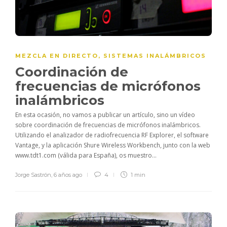
MEZCLA EN DIRECTO
,
SISTEMAS INALÁMBRICOS
Coordinación de
frecuencias de micrófonos
inalámbricos
En esta ocasión, no vamos a publicar un artículo, sino un vídeo
sobre coordinación de frecuencias de micrófonos inalámbricos.
Utilizando el analizador de radiofrecuencia RF Explorer, el software
Vantage, y la aplicación Shure Wireless Workbench, junto con la web
www.tdt1.com (válida para España), os muestro...
Jorge Sastrón
,
6 años ago
4
1 min