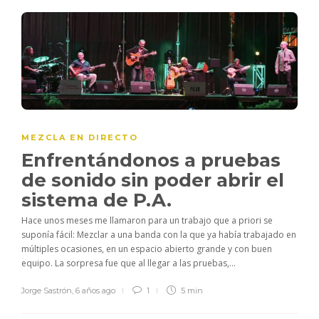
MEZCLA EN DIRECTO
Enfrentándonos a pruebas
de sonido sin poder abrir el
sistema de P.A.
Hace unos meses me llamaron para un trabajo que a priori se
suponía fácil: Mezclar a una banda con la que ya había trabajado en
múltiples ocasiones, en un espacio abierto grande y con buen
equipo. La sorpresa fue que al llegar a las pruebas,...
Jorge Sastrón
,
6 años ago
1
5 min