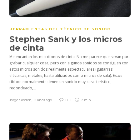
HERRAMIENTAS DEL TÉCNICO DE SONIDO
Stephen Sank y los micros
de cinta
Me encantan los micrófonos de cinta. No me parece que sirvan para
grabar cualquier cosa, pero con algunos sonidos se consiguen con
estos micros sonidos realmente espectaculares (guitarras
eléctricas, metales, hasta utilizados como micros de sala). Estos
ribbon normalmente tienen un sonido muy característico,
redondeado,...
Jorge Sastrón
,
12 años ago
0
2 min