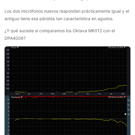
Los dos micrófonos nuevos responden prácticamente igual y el
antiguo tiene esa pérdida tan característica en agudos.
¿Y qué sucede si comparamos los Oktava MK012 con el
DPA4006?