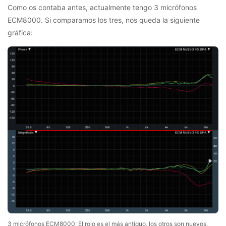
Como os contaba antes, actualmente tengo 3 micrófonos
ECM8000. Si comparamos los tres, nos queda la siguiente
gráfica:
3 micrófonos ECM8000: El rojo es el más antiguo, los otros son nuevos.