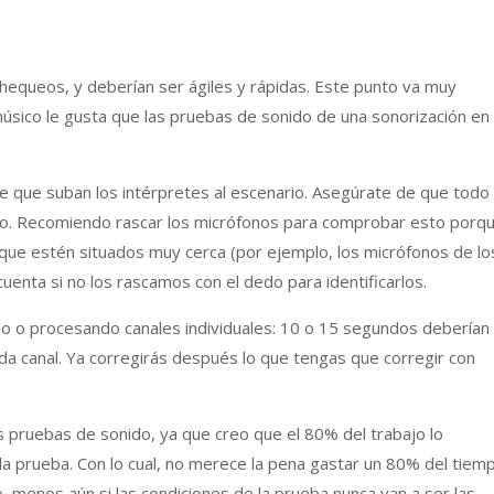
hequeos, y deberían ser ágiles y rápidas. Este punto va muy
músico le gusta que las pruebas de sonido de una sonorización en
 que suban los intérpretes al escenario. Asegúrate de que todo
ado. Recomiendo rascar los micrófonos para comprobar esto porq
que estén situados muy cerca (por ejemplo, los micrófonos de lo
enta si no los rascamos con el dedo para identificarlos.
o o procesando canales individuales: 10 o 15 segundos deberían
da canal. Ya corregirás después lo que tengas que corregir con
s pruebas de sonido, ya que creo que el 80% del trabajo lo
a prueba. Con lo cual, no merece la pena gastar un 80% del tiem
 menos aún si las condiciones de la prueba nunca van a ser las