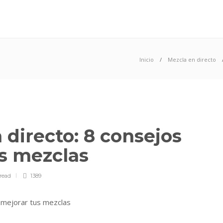
Inicio
Mezcla en directo
 directo: 8 consejos
us mezclas
read
1389