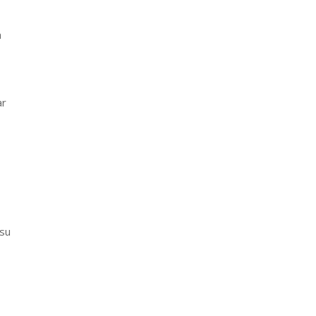
a
ar
 su