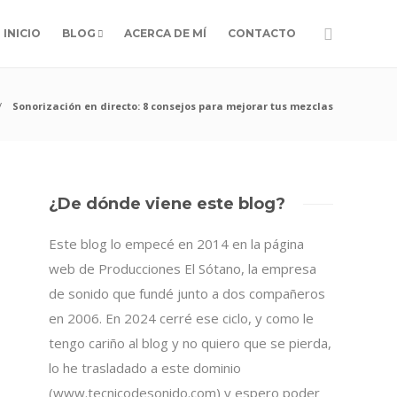
INICIO
BLOG
ACERCA DE MÍ
CONTACTO
Sonorización en directo: 8 consejos para mejorar tus mezclas
¿De dónde viene este blog?
Este blog lo empecé en 2014 en la página
web de Producciones El Sótano, la empresa
de sonido que fundé junto a dos compañeros
en 2006. En 2024 cerré ese ciclo, y como le
tengo cariño al blog y no quiero que se pierda,
lo he trasladado a este dominio
(www.tecnicodesonido.com) y espero poder