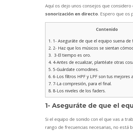
Aquí os dejo unos consejos que considero q
sonorización en directo
. Espero que os 
Contenido
1.
1- Aseguráte de que el equipo suena de
2.
2- Haz que los músicos se sientan cómo
3.
3-El tiempo es oro.
4.
4-Antes de ecualizar, plantéate otras cos
5.
5-Guárdate comodines.
6.
6-Los filtros HPF y LPF son tus mejores 
7.
7-La compresión, para el final.
8.
8-Los niveles de los faders.
1- Aseguráte de que el e
Si el equipo de sonido con el que vas a t
rango de frecuencias necesarias, no está 